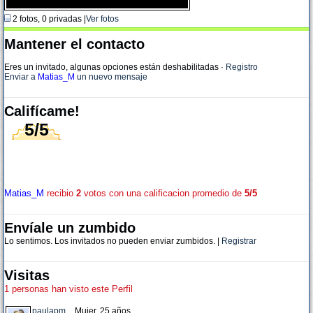
2 fotos, 0 privadas |
Ver fotos
Mantener el contacto
Eres un invitado, algunas opciones están deshabilitadas
·
Registro
Enviar a
Matias_M
un nuevo mensaje
Califícame!
5/5
Matias_M
recibio
2
votos con una calificacion promedio de
5/5
Envíale un zumbido
Lo sentimos. Los invitados no pueden enviar zumbidos. |
Registrar
Visitas
1 personas han visto este Perfil
paulapm_
, Mujer, 25 años