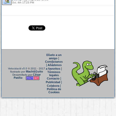
Oct. 4th 17:23 PM
Díselo a un
|
amigo
Contáctanos
|
Añádenos
|
Velocidactil v5.0
© 2011 - 2017
a favoritos
Mach&Guito
Ilustrado por
Términos
César
Desarrollado por
legales
Patiño
|
Contacto
|
Publicidad
|
Colabora
Política de
Cookies