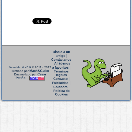
Díselo a un
|
amigo
Contáctanos
|
Añádenos
|
Velocidactil v5.0
© 2011 - 2017
a favoritos
Mach&Guito
Ilustrado por
Términos
César
Desarrollado por
legales
Patiño
|
Contacto
|
Publicidad
|
Colabora
Política de
Cookies