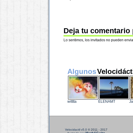
Deja tu comentario
Lo sentimos, los invitados no pueden envia
Algunos
Velocidáct
witttta
ELENAMT
J
Velocidactil v5.0
© 2011 - 2017