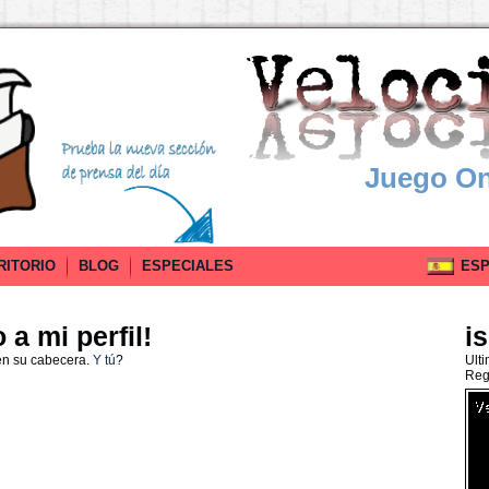
Juego On
RITORIO
BLOG
ESPECIALES
ESPA
a mi perfil!
i
en su cabecera.
Y tú
?
Ult
Reg