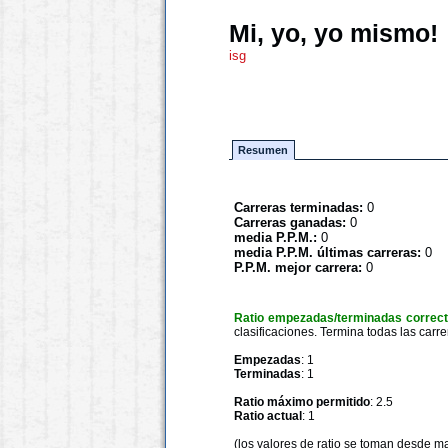
Mi, yo, yo mismo!
isg
Resumen
Carreras terminadas:
0
Carreras ganadas:
0
media P.P.M.:
0
media P.P.M. últimas carreras:
0
P.P.M. mejor carrera:
0
Ratio empezadas/terminadas correc
clasificaciones. Termina todas las carre
Empezadas
: 1
Terminadas
: 1
Ratio máximo permitido
: 2.5
Ratio actual
: 1
(los valores de ratio se toman desde m