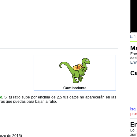
1 
Ma
Ere
des
Env
Ca
Caminodonte
to
. Si tu ratio sube por encima de 2.5 tus datos no aparecerán en las
ras que puedas para bajar la ratio.
isg
pro
En
Lo 
zum
arzo de 2015)