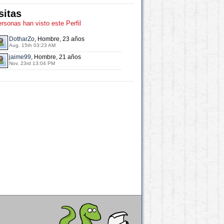
sitas
ersonas han visto este Perfil
DotharZo
, Hombre, 23 años
Aug. 15th 03:23 AM
jaime99
, Hombre, 21 años
Nov. 23rd 13:04 PM