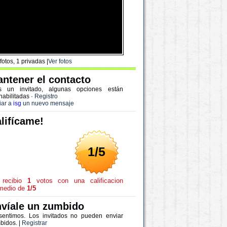
fotos, 1 privadas |
Ver fotos
ntener el contacto
s un invitado, algunas opciones están
habilitadas
·
Registro
iar a
isg
un nuevo mensaje
lifícame!
1/5
recibio
1
votos con una calificacion
medio de
1/5
víale un zumbido
sentimos. Los invitados no pueden enviar
bidos. |
Registrar