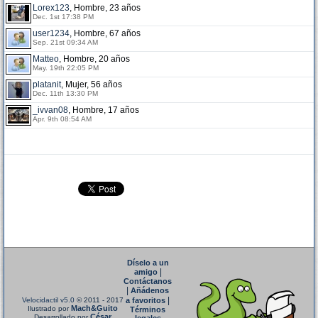
Lorex123
, Hombre, 23 años
Dec. 1st 17:38 PM
user1234
, Hombre, 67 años
Sep. 21st 09:34 AM
Matteo
, Hombre, 20 años
May. 19th 22:05 PM
platanit
, Mujer, 56 años
Dec. 11th 13:30 PM
_ivvan08
, Hombre, 17 años
Apr. 9th 08:54 AM
Díselo a un
|
amigo
Contáctanos
|
Añádenos
|
Velocidactil v5.0
© 2011 - 2017
a favoritos
Mach&Guito
Ilustrado por
Términos
César
Desarrollado por