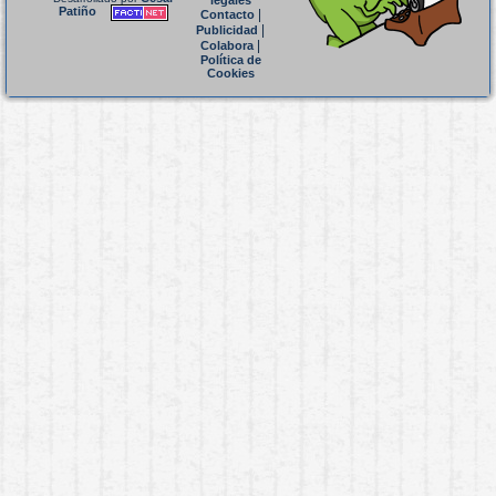
legales
Patiño
|
Contacto
|
Publicidad
|
Colabora
Política de
Cookies