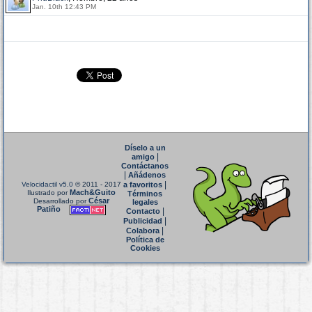
Jan. 10th 12:43 PM
Díselo a un
|
amigo
Contáctanos
|
Añádenos
|
Velocidactil v5.0
© 2011 - 2017
a favoritos
Mach&Guito
Ilustrado por
Términos
César
Desarrollado por
legales
Patiño
|
Contacto
|
Publicidad
|
Colabora
Política de
Cookies