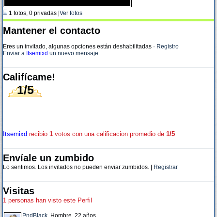
1 fotos, 0 privadas |
Ver fotos
Mantener el contacto
Eres un invitado, algunas opciones están deshabilitadas
·
Registro
Enviar a
Itsemixd
un nuevo mensaje
Califícame!
1/5
Itsemixd
recibio
1
votos con una calificacion promedio de
1/5
Envíale un zumbido
Lo sentimos. Los invitados no pueden enviar zumbidos. |
Registrar
Visitas
1 personas han visto este Perfil
PndBlack
, Hombre, 22 años