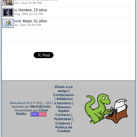
Oct. 21st 20:28 PM
iv
, Hombre, 25 años
Aug. 30th 14:12 PM
Ivett
, Mujer, 51 años
Jul. 23rd 16:26 PM
Díselo a un
|
amigo
Contáctanos
|
Añádenos
|
Velocidactil v5.0
© 2011 - 2017
a favoritos
Mach&Guito
Ilustrado por
Términos
César
Desarrollado por
legales
Patiño
|
Contacto
|
Publicidad
|
Colabora
Política de
Cookies