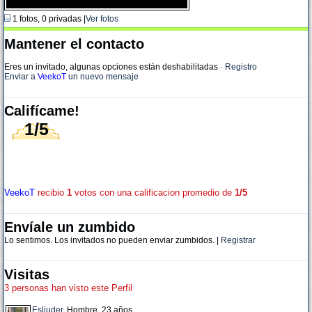
1 fotos, 0 privadas |
Ver fotos
Mantener el contacto
Eres un invitado, algunas opciones están deshabilitadas
·
Registro
Enviar a
VeekoT
un nuevo mensaje
Califícame!
1/5
VeekoT
recibio
1
votos con una calificacion promedio de
1/5
Envíale un zumbido
Lo sentimos. Los invitados no pueden enviar zumbidos. |
Registrar
Visitas
3 personas han visto este Perfil
Esliuder
, Hombre, 23 años