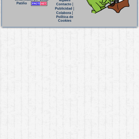
legales
Patiño
|
Contacto
|
Publicidad
|
Colabora
Política de
Cookies