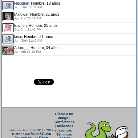
Nuciquin
, Hombre, 18 años
Jan. 16th 00:11 AM
Malower
, Hombre, 21 años
Apr. 2nd 23:01 PM
Epzil0n
, Hombre, 25 años
Oct. 2nd 21:41 PM
krico
, Hombre, 21 años
Jan. 30th 11:45 AM
Arturo__
, Hombre, 34 años
Jan. 6th 17:15 PM
Díselo a un
|
amigo
Contáctanos
|
Añádenos
|
Velocidactil v5.0
© 2011 - 2017
a favoritos
Mach&Guito
Ilustrado por
Términos
César
Desarrollado por