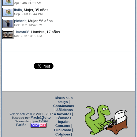
Apr. 24th 04:21 AM
italia
, Mujer, 35 años
Sep. 21st 19:44 PM
platanit
, Mujer, 56 años
Dec. 11th 13:42 PM
_ivvan08
, Hombre, 17 años
Mar. 28th 13:39 PM
Díselo a un
|
amigo
Contáctanos
|
Añádenos
|
Velocidactil v5.0
© 2011 - 2017
a favoritos
Mach&Guito
Ilustrado por
Términos
César
Desarrollado por
legales
Patiño
|
Contacto
|
Publicidad
|
Colabora