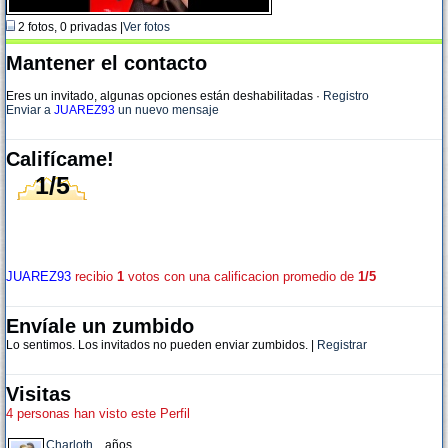
2 fotos, 0 privadas |
Ver fotos
Mantener el contacto
Eres un invitado, algunas opciones están deshabilitadas
·
Registro
Enviar a
JUAREZ93
un nuevo mensaje
Califícame!
1/5
JUAREZ93
recibio
1
votos con una calificacion promedio de
1/5
Envíale un zumbido
Lo sentimos. Los invitados no pueden enviar zumbidos. |
Registrar
Visitas
4 personas han visto este Perfil
Charloth
, , años