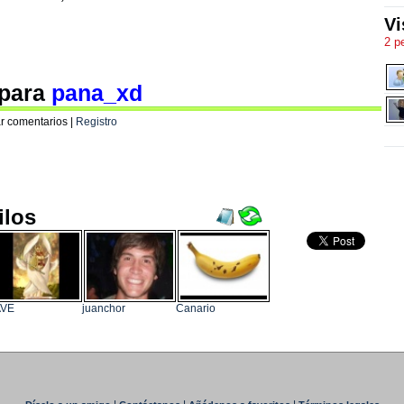
Vi
2 p
 para
pana_xd
r comentarios |
Registro
ilos
AVE
juanchor
Canario