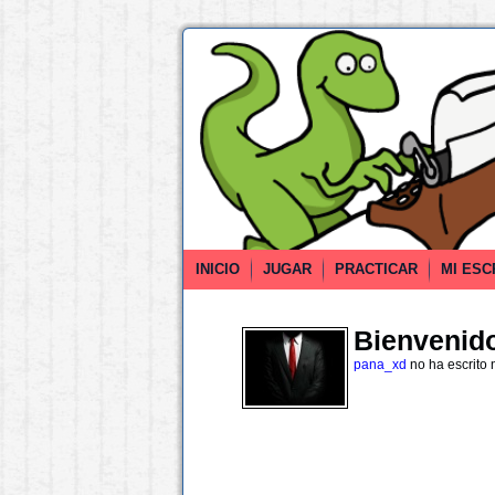
INICIO
JUGAR
PRACTICAR
MI ESC
Bienvenido 
pana_xd
no ha escrito