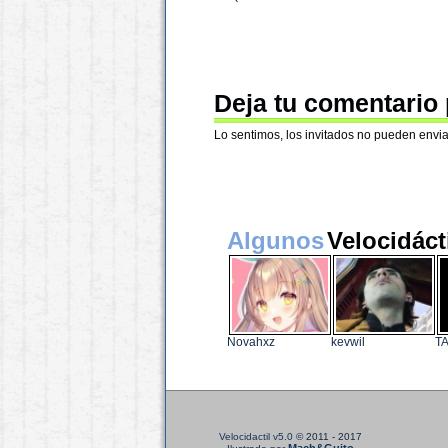
Deja tu comentario
Lo sentimos, los invitados no pueden envia
Algunos
Velocidáct
Novahxz
kevwil
T
Velocidactil v5.0
© 2011 - 2017