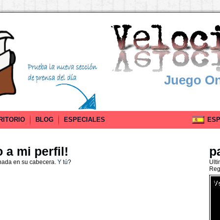
Juego On
RITORIO
BLOG
ESPECIALES
ESPA
a mi perfil!
p
 nada en su cabecera.
Y tú
?
Ult
Reg