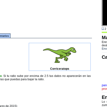
2 
tarios
Ma
Ere
des
Env
Ca
Corriceratops
to
. Si tu ratio sube por encima de 2.5 tus datos no aparecerán en las
ras que puedas para bajar la ratio.
pan
pro
En
Lo 
zum
arzo de 2015)