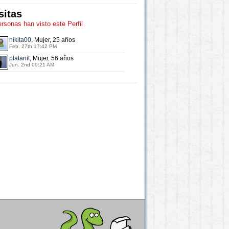
sitas
ersonas han visto este Perfil
nikita00
, Mujer, 25 años
Feb. 27th 17:42 PM
platanit
, Mujer, 56 años
Jun. 2nd 09:21 AM