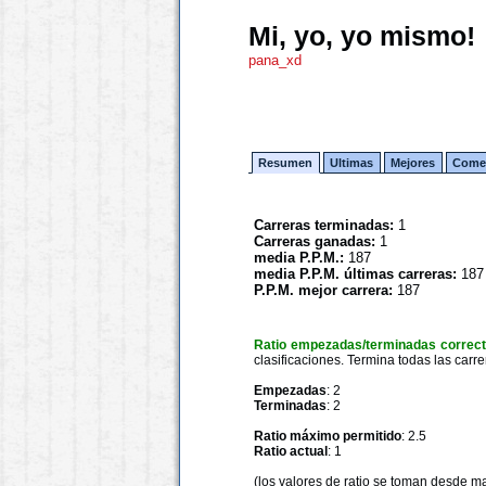
Mi, yo, yo mismo!
pana_xd
Resumen
Ultimas
Mejores
Comen
Carreras terminadas:
1
Carreras ganadas:
1
media P.P.M.:
187
media P.P.M. últimas carreras:
187
P.P.M. mejor carrera:
187
Ratio empezadas/terminadas correc
clasificaciones. Termina todas las carre
Empezadas
: 2
Terminadas
: 2
Ratio máximo permitido
: 2.5
Ratio actual
: 1
(los valores de ratio se toman desde m