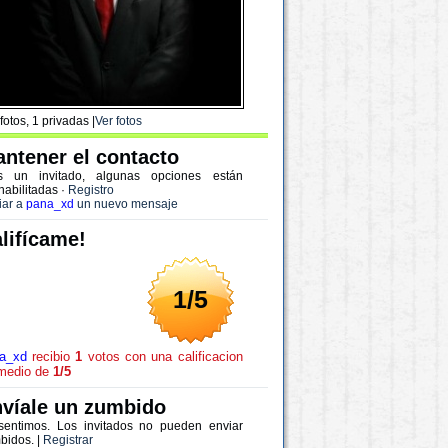
fotos, 1 privadas |
Ver fotos
ntener el contacto
s un invitado, algunas opciones están
habilitadas
·
Registro
iar a
pana_xd
un nuevo mensaje
lifícame!
1/5
a_xd
recibio
1
votos con una calificacion
medio de
1/5
víale un zumbido
sentimos. Los invitados no pueden enviar
bidos. |
Registrar