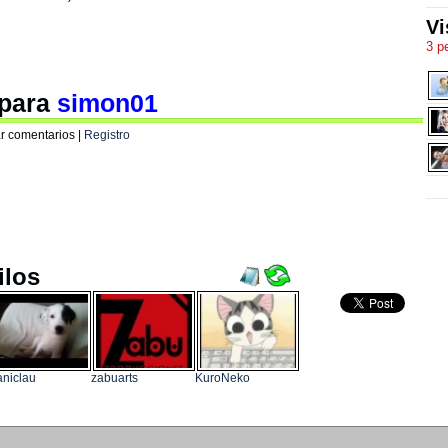
Vi
3 p
 para
simon01
r comentarios |
Registro
ilos
niclau
zabuarts
KuroNeko