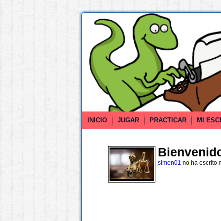
INICIO
JUGAR
PRACTICAR
MI ESC
Bienvenido 
simon01
no ha escrito 