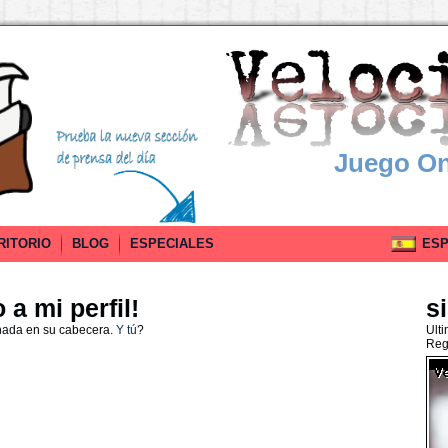
Juego On
RITORIO
BLOG
ESPECIALES
ESPA
a mi perfil!
s
nada en su cabecera.
Y tú
?
Ult
Reg