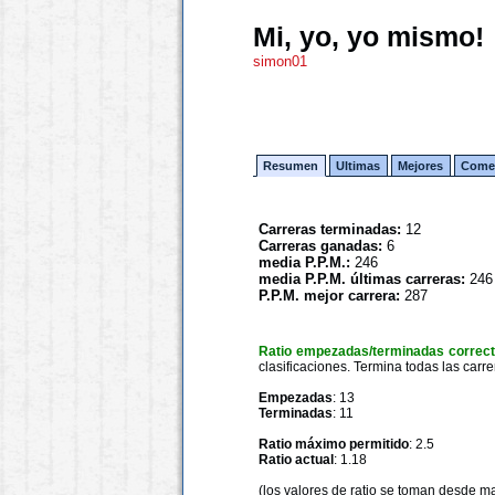
Mi, yo, yo mismo!
simon01
Resumen
Ultimas
Mejores
Comen
Carreras terminadas:
12
Carreras ganadas:
6
media P.P.M.:
246
media P.P.M. últimas carreras:
246
P.P.M. mejor carrera:
287
Ratio empezadas/terminadas correc
clasificaciones. Termina todas las carre
Empezadas
: 13
Terminadas
: 11
Ratio máximo permitido
: 2.5
Ratio actual
: 1.18
(los valores de ratio se toman desde m