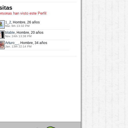
sitas
ersonas han visto este Perfil
1_2
, Hombre, 26 años
Mar. 9th 13:32 PM
blable
, Hombre, 20 años
Nov. 24th 13:38 PM
Arturo__
, Hombre, 34 años
Jan. 13th 22:14 PM