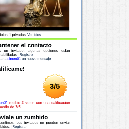
fotos, 1 privadas |
Ver fotos
ntener el contacto
s un invitado, algunas opciones están
habilitadas
·
Registro
iar a
simon01
un nuevo mensaje
lifícame!
3/5
on01
recibio
2
votos con una calificacion
medio de
3/5
víale un zumbido
sentimos. Los invitados no pueden enviar
bidos. |
Registrar