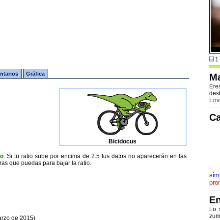
1 
tarios
Gráfica
Ma
Ere
des
Env
Ca
Bicidocus
to
. Si tu ratio sube por encima de 2.5 tus datos no aparecerán en las
ras que puedas para bajar la ratio.
sim
pro
En
Lo 
zum
arzo de 2015)