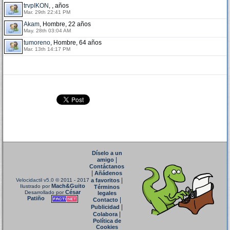
trvpIKON
, , años
Mar. 29th 22:41 PM
Akam
, Hombre, 22 años
May. 28th 03:04 AM
tumoreno
, Hombre, 64 años
Mar. 13th 14:17 PM
Díselo a un
|
amigo
Contáctanos
|
Añádenos
|
Velocidactil v5.0
© 2011 - 2017
a favoritos
Mach&Guito
Ilustrado por
Términos
César
Desarrollado por
legales
Patiño
|
Contacto
|
Publicidad
|
Colabora
Política de
Cookies