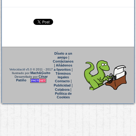
Díselo a un
|
amigo
Contáctanos
|
Añádenos
|
Velocidactil v5.0
© 2011 - 2017
a favoritos
Mach&Guito
Ilustrado por
Términos
César
Desarrollado por
legales
Patiño
|
Contacto
|
Publicidad
|
Colabora
Política de
Cookies