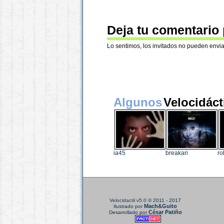
Deja tu comentario
Lo sentimos, los invitados no pueden envia
Algunos
Velocidáct
ia45
breakari
ro
Velocidactil v5.0
© 2011 - 2017
Mach&Guito
Ilustrado por
César Patiño
Desarrollado por