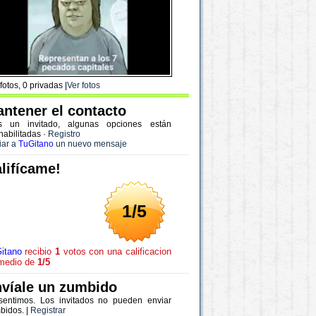
fotos, 0 privadas |
Ver fotos
ntener el contacto
s un invitado, algunas opciones están
habilitadas
·
Registro
iar a
TuGitano
un nuevo mensaje
lifícame!
1/5
itano
recibio
1
votos con una calificacion
medio de
1/5
víale un zumbido
sentimos. Los invitados no pueden enviar
bidos. |
Registrar