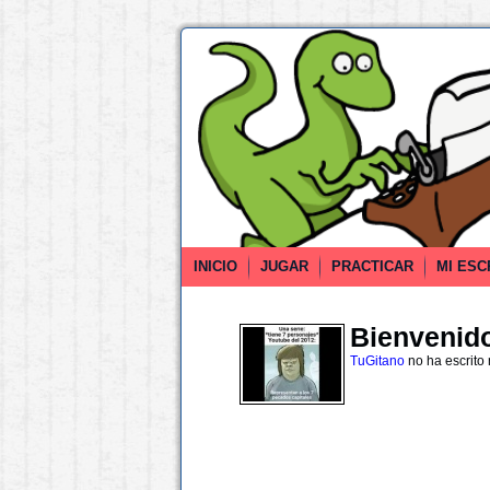
INICIO
JUGAR
PRACTICAR
MI ESC
Bienvenido 
TuGitano
no ha escrito