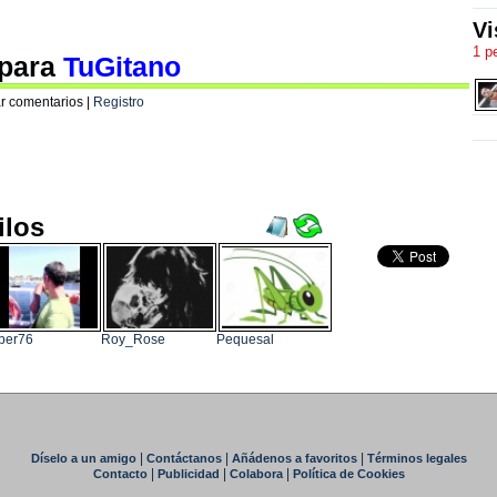
Vi
1 p
 para
TuGitano
r comentarios |
Registro
ilos
ber76
Roy_Rose
Pequesal
|
|
|
Díselo a un amigo
Contáctanos
Añádenos a favoritos
Términos legales
|
|
|
Contacto
Publicidad
Colabora
Política de Cookies