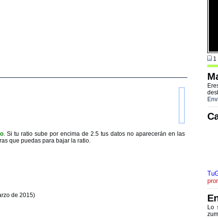
1 
Ma
Ere
des
Env
Ca
to
. Si tu ratio sube por encima de 2.5 tus datos no aparecerán en las
ras que puedas para bajar la ratio.
TuG
pro
arzo de 2015)
En
Lo 
zum