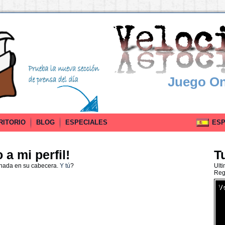
Juego On
RITORIO
BLOG
ESPECIALES
ESPA
a mi perfil!
T
 nada en su cabecera.
Y tú
?
Ult
Reg