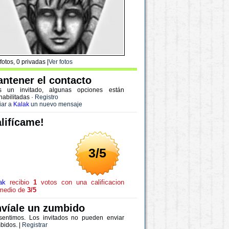
fotos, 0 privadas |
Ver fotos
ntener el contacto
s un invitado, algunas opciones están
habilitadas
·
Registro
iar a
Kalak
un nuevo mensaje
lifícame!
3/5
ak
recibio
1
votos con una calificacion
medio de
3/5
víale un zumbido
sentimos. Los invitados no pueden enviar
bidos. |
Registrar