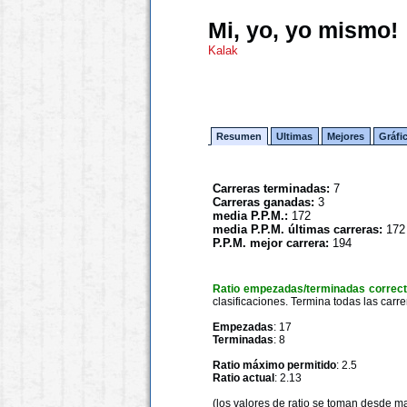
Mi, yo, yo mismo!
Kalak
Resumen
Ultimas
Mejores
Gráfi
Carreras terminadas:
7
Carreras ganadas:
3
media P.P.M.:
172
media P.P.M. últimas carreras:
172
P.P.M. mejor carrera:
194
Ratio empezadas/terminadas correc
clasificaciones. Termina todas las carre
Empezadas
: 17
Terminadas
: 8
Ratio máximo permitido
: 2.5
Ratio actual
: 2.13
(los valores de ratio se toman desde m