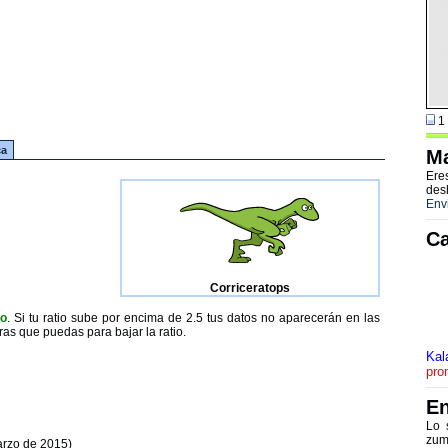
1 
ca
Ma
Ere
des
Env
Ca
Corriceratops
to
. Si tu ratio sube por encima de 2.5 tus datos no aparecerán en las
ras que puedas para bajar la ratio.
Kal
pro
En
Lo 
zum
arzo de 2015)