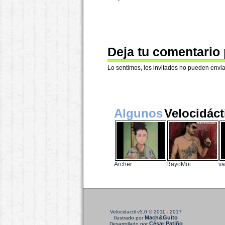
Deja tu comentario
Lo sentimos, los invitados no pueden envia
Algunos
Velocidáct
Archer
RayoMoi
va
Velocidactil v5.0
© 2011 - 2017
Mach&Guito
Ilustrado por
César Patiño
Desarrollado por