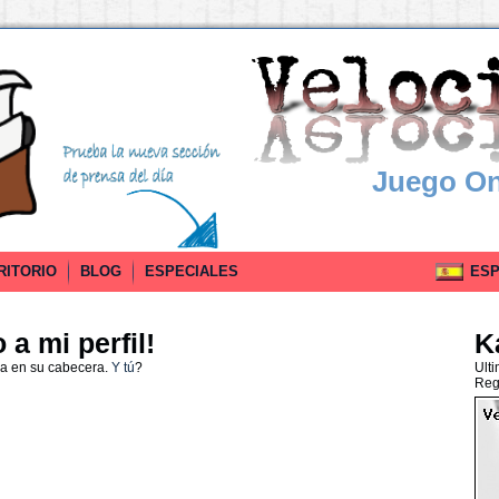
Juego On
RITORIO
BLOG
ESPECIALES
ESPA
a mi perfil!
K
da en su cabecera.
Y tú
?
Ult
Reg