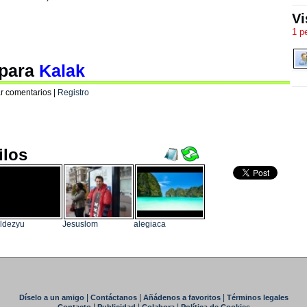
Vi
1 p
 para
Kalak
r comentarios |
Registro
ilos
ldezyu
Jesuslom
alegiaca
|
|
|
Díselo a un amigo
Contáctanos
Añádenos a favoritos
Términos legales