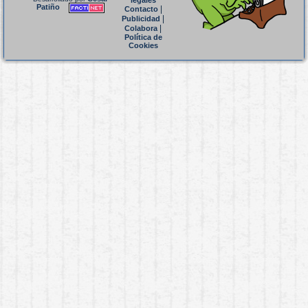
legales
Patiño
|
Contacto
|
Publicidad
|
Colabora
Política de
Cookies