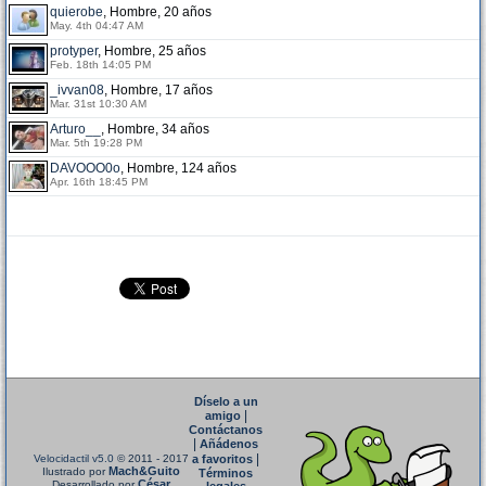
quierobe
, Hombre, 20 años
May. 4th 04:47 AM
protyper
, Hombre, 25 años
Feb. 18th 14:05 PM
_ivvan08
, Hombre, 17 años
Mar. 31st 10:30 AM
Arturo__
, Hombre, 34 años
Mar. 5th 19:28 PM
DAVOOO0o
, Hombre, 124 años
Apr. 16th 18:45 PM
Díselo a un
|
amigo
Contáctanos
|
Añádenos
|
Velocidactil v5.0
© 2011 - 2017
a favoritos
Mach&Guito
Ilustrado por
Términos
César
Desarrollado por