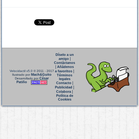
Díselo a un
|
amigo
Contáctanos
|
Añádenos
|
Velocidactil v5.0
© 2011 - 2017
a favoritos
Mach&Guito
Ilustrado por
Términos
César
Desarrollado por
legales
Patiño
|
Contacto
|
Publicidad
|
Colabora
Política de
Cookies