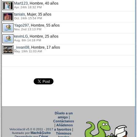
Mart123
, Hombre, 40 años
Apr. 24th 18:32 PM
tanials
, Mujer, 35 años
Oct. 24th 15:54 PM
Yago297
, Hombre, 55 años
Nov. 2nd 13:13 PM
kevinLG
, Hombre, 25 años
Aug. 8th 14:18 PM
_ivvan08
, Hombre, 17 años
May. 19th 11:03 AM
Díselo a un
|
amigo
Contáctanos
|
Añádenos
|
Velocidactil v5.0
© 2011 - 2017
a favoritos
Mach&Guito
Ilustrado por
Términos
César
Desarrollado por