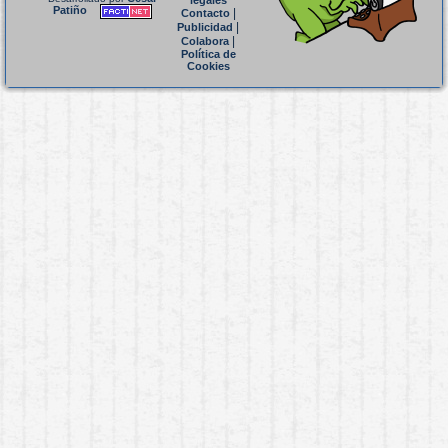
legales
Patiño
|
Contacto
|
Publicidad
|
Colabora
Política de
Cookies