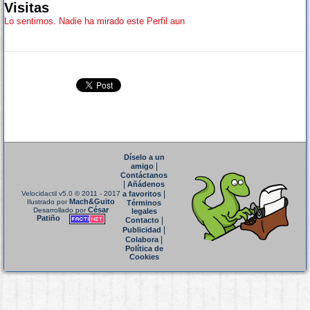
Visitas
Lo sentimos. Nadie ha mirado este Perfil aun
Díselo a un
|
amigo
Contáctanos
|
Añádenos
|
Velocidactil v5.0
© 2011 - 2017
a favoritos
Mach&Guito
Ilustrado por
Términos
César
Desarrollado por
legales
Patiño
|
Contacto
|
Publicidad
|
Colabora
Política de
Cookies