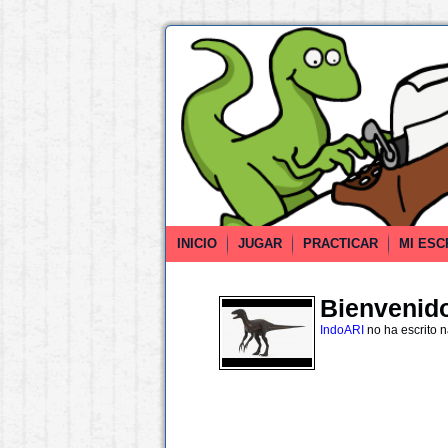
INICIO
JUGAR
PRACTICAR
MI ESC
Bienvenido 
IndoARI
no ha escrito 