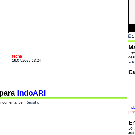
1 
Ma
Ere
fecha
des
19/07/2025 13:24
Env
Ca
 para
IndoARI
r comentarios |
Registro
Ind
pro
En
Lo 
zum