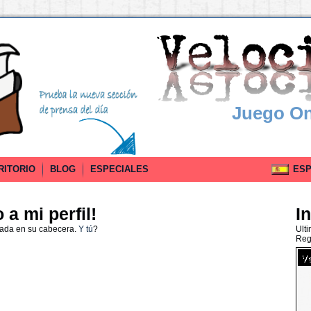
Juego On
RITORIO
BLOG
ESPECIALES
ESPA
a mi perfil!
I
nada en su cabecera.
Y tú
?
Ult
Reg