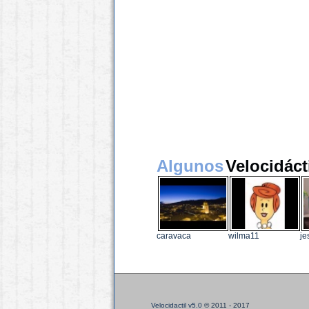
Algunos
Velocidáct
caravaca
wilma11
j
Velocidactil v5.0
© 2011 - 2017