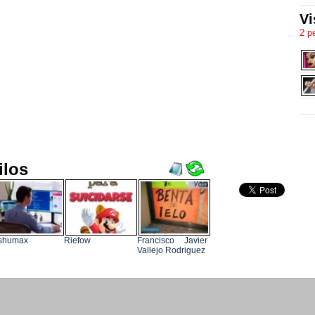
Vi
2 p
ilos
eshumax
Riefow
Francisco Javier
Vallejo Rodriguez