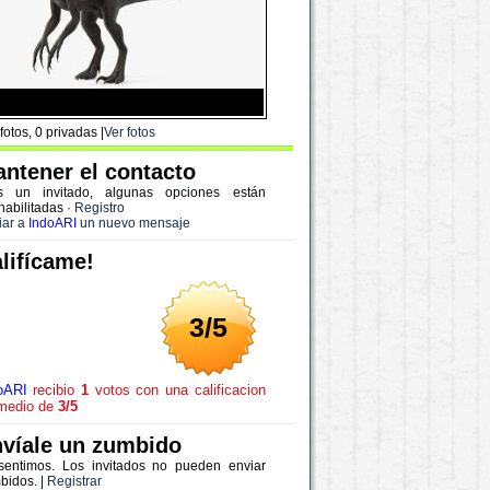
fotos, 0 privadas |
Ver fotos
ntener el contacto
s un invitado, algunas opciones están
habilitadas
·
Registro
iar a
IndoARI
un nuevo mensaje
lifícame!
3/5
oARI
recibio
1
votos con una calificacion
medio de
3/5
víale un zumbido
sentimos. Los invitados no pueden enviar
bidos. |
Registrar