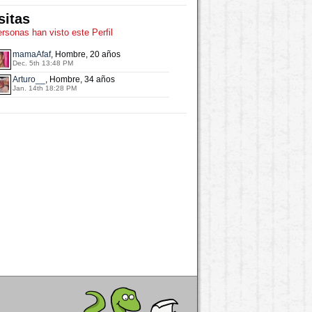
sitas
ersonas han visto este Perfil
mamaAfaf
, Hombre, 20 años
Dec. 5th 13:48 PM
Arturo__
, Hombre, 34 años
Jan. 14th 18:28 PM