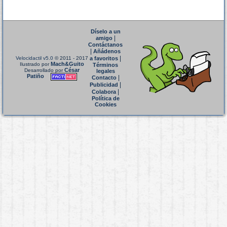
Díselo a un
|
amigo
Contáctanos
|
Añádenos
|
Velocidactil v5.0
© 2011 - 2017
a favoritos
Mach&Guito
Ilustrado por
Términos
César
Desarrollado por
legales
Patiño
|
Contacto
|
Publicidad
|
Colabora
Política de
Cookies