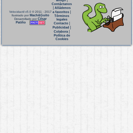
|
amigo
Contáctanos
|
Añádenos
|
Velocidactil v5.0
© 2011 - 2017
a favoritos
Mach&Guito
Ilustrado por
Términos
César
Desarrollado por
legales
Patiño
|
Contacto
|
Publicidad
|
Colabora
Política de
Cookies