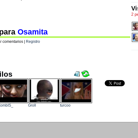
Vi
2 p
 para
Osamita
r comentarios |
Registro
ilos
ZombIS_
Groll
turcoo