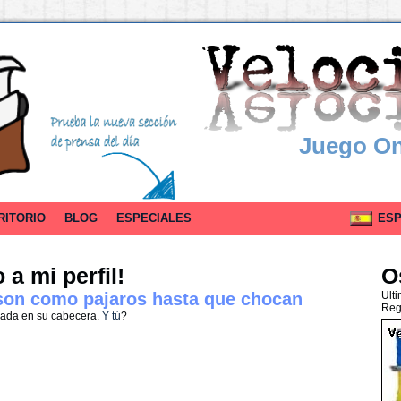
Juego On
RITORIO
BLOG
ESPECIALES
ESPA
a mi perfil!
O
son como pajaros hasta que chocan
Ult
Reg
nada en su cabecera.
Y tú
?