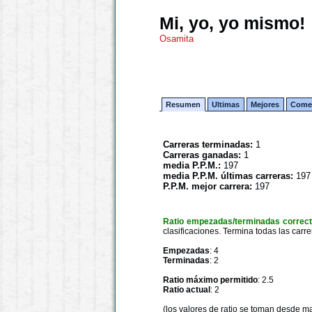
Mi, yo, yo mismo!
Osamita
Resumen
Ultimas
Mejores
Comen
Carreras terminadas:
1
Carreras ganadas:
1
media P.P.M.:
197
media P.P.M. últimas carreras:
197
P.P.M. mejor carrera:
197
Ratio empezadas/terminadas correc
clasificaciones. Termina todas las carre
Empezadas
: 4
Terminadas
: 2
Ratio máximo permitido
: 2.5
Ratio actual
: 2
(los valores de ratio se toman desde m