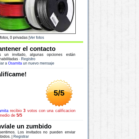
fotos, 0 privadas |
Ver fotos
ntener el contacto
s un invitado, algunas opciones están
habilitadas
·
Registro
iar a
Osamita
un nuevo mensaje
lifícame!
5/5
mita
recibio
3
votos con una calificacion
medio de
5/5
víale un zumbido
sentimos. Los invitados no pueden enviar
bidos. |
Registrar