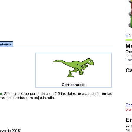
1 
tarios
Ma
Ere
des
Env
Ca
Corriceratops
to
. Si tu ratio sube por encima de 2.5 tus datos no aparecerán en las
ras que puedas para bajar la ratio.
Osa
pro
En
Lo 
zum
arzo de 2015)