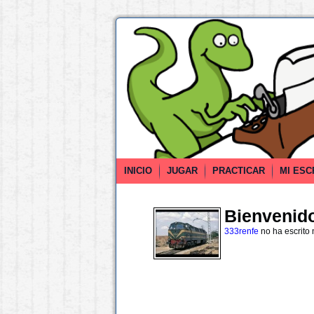
INICIO
JUGAR
PRACTICAR
MI ESC
Bienvenido 
333renfe
no ha escrito