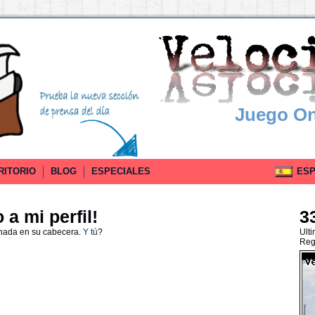
Juego On
RITORIO
BLOG
ESPECIALES
ESPA
a mi perfil!
3
 nada en su cabecera.
Y tú
?
Ult
Reg