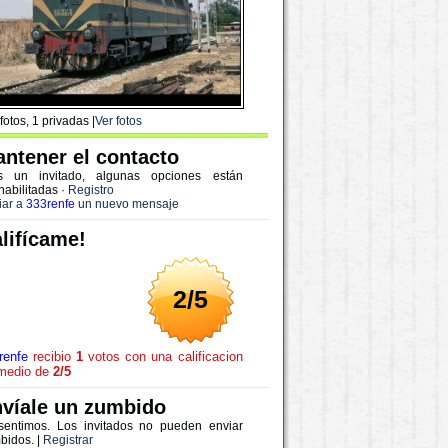
fotos, 1 privadas |
Ver fotos
ntener el contacto
s un invitado, algunas opciones están
habilitadas
·
Registro
iar a
333renfe
un nuevo mensaje
lifícame!
2/5
renfe
recibio
1
votos con una calificacion
medio de
2/5
víale un zumbido
sentimos. Los invitados no pueden enviar
bidos. |
Registrar