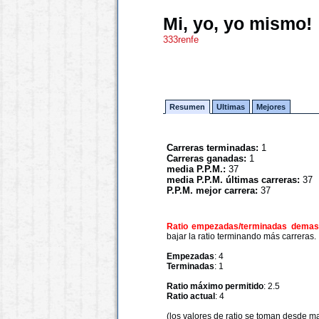
Mi, yo, yo mismo!
333renfe
Resumen
Ultimas
Mejores
Carreras terminadas:
1
Carreras ganadas:
1
media P.P.M.:
37
media P.P.M. últimas carreras:
37
P.P.M. mejor carrera:
37
Ratio empezadas/terminadas demasi
bajar la ratio terminando más carreras.
Empezadas
: 4
Terminadas
: 1
Ratio máximo permitido
: 2.5
Ratio actual
: 4
(los valores de ratio se toman desde m