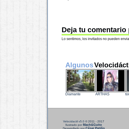
Deja tu comentario
Lo sentimos, los invitados no pueden envia
Algunos
Velocidáct
Diamante
ARTHAS
to
Velocidactil v5.0
© 2011 - 2017
Mach&Guito
Ilustrado por
César Patiño
Desarrollado por