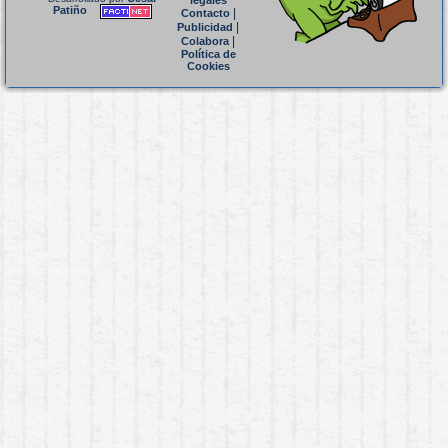
legales
Patiño
|
Contacto
|
Publicidad
|
Colabora
Política de
Cookies