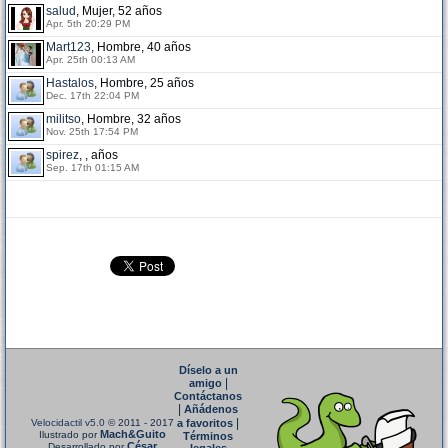
salud
, Mujer, 52 años
Apr. 5th 20:29 PM
Mart123
, Hombre, 40 años
Apr. 25th 00:13 AM
Hastalos
, Hombre, 25 años
Dec. 17th 22:04 PM
militso
, Hombre, 32 años
Nov. 25th 17:54 PM
spirez
, , años
Sep. 17th 01:15 AM
Díselo a un
|
amigo
Contáctanos
|
Añádenos
|
Velocidactil v5.0
© 2011 - 2017
a favoritos
Mach&Guito
Ilustrado por
Términos
César
Desarrollado por