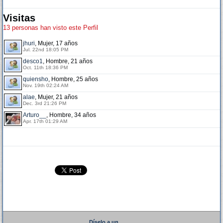
Visitas
13 personas han visto este Perfil
jhuri
, Mujer, 17 años
Jul. 22nd 18:05 PM
desco1
, Hombre, 21 años
Oct. 11th 18:36 PM
quiensho
, Hombre, 25 años
Nov. 19th 02:24 AM
alae
, Mujer, 21 años
Dec. 3rd 21:26 PM
Arturo__
, Hombre, 34 años
Apr. 17th 01:29 AM
Díselo a un