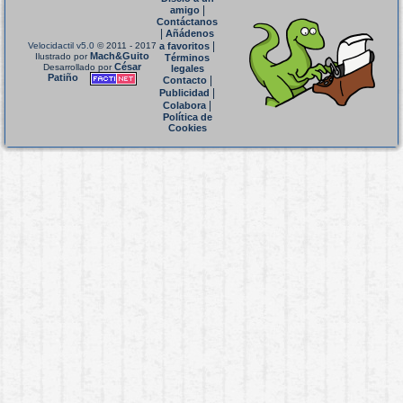
|
amigo
Contáctanos
|
Añádenos
|
Velocidactil v5.0
© 2011 - 2017
a favoritos
Mach&Guito
Ilustrado por
Términos
César
Desarrollado por
legales
Patiño
|
Contacto
|
Publicidad
|
Colabora
Política de
Cookies