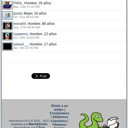
PMSL
, Hombre, 35 años
May. 13th 07:22 AM
ljarad
, Mujer, 16 años
Oct. 31st 08:54 AM
leona69
, Hombre, 86 años
Sep. 27th 08:50 AM
zaaperoo
, Hombre, 22 años
Oct. 10th 14:04 PM
aabeel__
, Hombre, 17 años
Dec. 9th 14:35 PM
Díselo a un
|
amigo
Contáctanos
|
Añádenos
|
Velocidactil v5.0
© 2011 - 2017
a favoritos
Mach&Guito
Ilustrado por
Términos
César
Desarrollado por