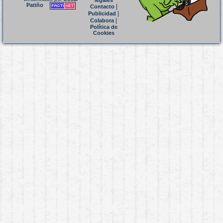
legales
Patiño
|
Contacto
|
Publicidad
|
Colabora
Política de
Cookies