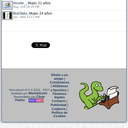
Nicolle_
, Mujer, 21 años
Aug. 2nd 18:16 PM
BiaOtaku
, Mujer, 24 años
Jan. 29th 13:17 PM
Díselo a un
|
amigo
Contáctanos
|
Añádenos
|
Velocidactil v5.0
© 2011 - 2017
a favoritos
Mach&Guito
Ilustrado por
Términos
César
Desarrollado por
legales
Patiño
|
Contacto
|
Publicidad
|
Colabora
Política de
Cookies