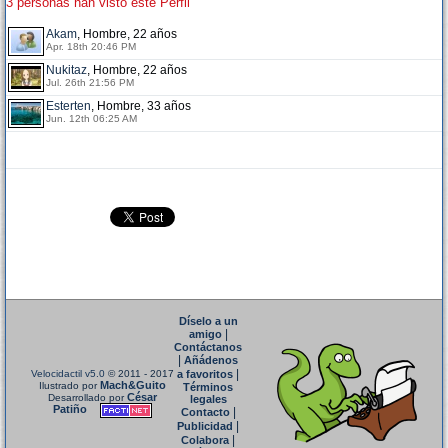
3 personas han visto este Perfil
Akam
, Hombre, 22 años
Apr. 18th 20:46 PM
Nukitaz
, Hombre, 22 años
Jul. 26th 21:56 PM
Esterten
, Hombre, 33 años
Jun. 12th 06:25 AM
Díselo a un
|
amigo
Contáctanos
|
Añádenos
|
Velocidactil v5.0
© 2011 - 2017
a favoritos
Mach&Guito
Ilustrado por
Términos
César
Desarrollado por
legales
Patiño
|
Contacto
|
Publicidad
|
Colabora