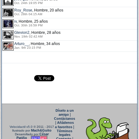
Oct. 24th 19:05 PM
Roy_Rose
, Hombre, 20 años
Oct. 28th 04:15 AM
iv
, Hombre, 25 años
Oct. 30th 16:59 PM
Glevion2
, Hombre, 28 años
Nov. 19th 02:42 AM
Arturo__
, Hombre, 34 años
Jan. 9th 23:15 PM
Díselo a un
|
amigo
Contáctanos
|
Añádenos
|
Velocidactil v5.0
© 2011 - 2017
a favoritos
Mach&Guito
Ilustrado por
Términos
César
Desarrollado por
legales
Patiño
|
Contacto