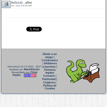
9u0s1u0
, , años
Jul. 21st 04:49 AM
Díselo a un
|
amigo
Contáctanos
|
Añádenos
|
Velocidactil v5.0
© 2011 - 2017
a favoritos
Mach&Guito
Ilustrado por
Términos
César
Desarrollado por
legales
Patiño
|
Contacto
|
Publicidad
|
Colabora
Política de
Cookies