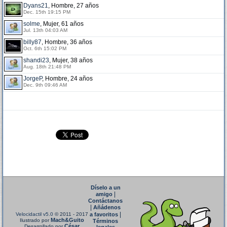
Dyans21
, Hombre, 27 años
Dec. 15th 19:15 PM
solme
, Mujer, 61 años
Jul. 13th 04:03 AM
billy87
, Hombre, 36 años
Oct. 6th 15:02 PM
shandi23
, Mujer, 38 años
Aug. 18th 21:48 PM
JorgeP
, Hombre, 24 años
Dec. 9th 09:46 AM
Díselo a un
|
amigo
Contáctanos
|
Añádenos
|
Velocidactil v5.0
© 2011 - 2017
a favoritos
Mach&Guito
Ilustrado por
Términos
César
Desarrollado por