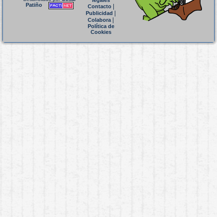
legales
Patiño
|
Contacto
|
Publicidad
|
Colabora
Política de
Cookies