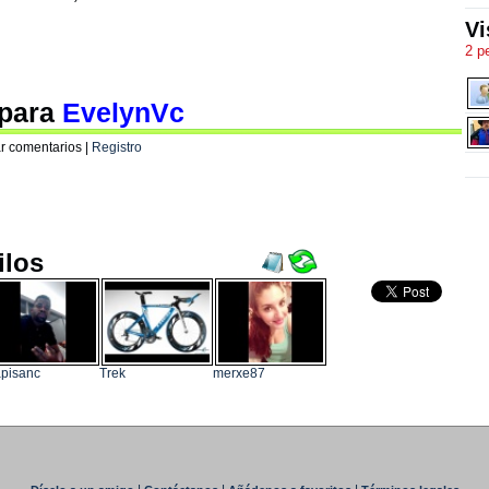
Vi
2 p
 para
EvelynVc
r comentarios |
Registro
ilos
pisanc
Trek
merxe87