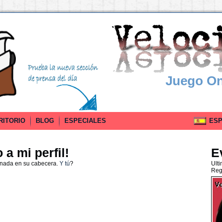
Juego On
RITORIO
BLOG
ESPECIALES
ESPA
a mi perfil!
E
 nada en su cabecera.
Y tú
?
Ult
Reg