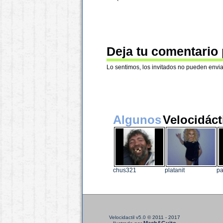
Deja tu comentario
Lo sentimos, los invitados no pueden envia
Algunos
Velocidáct
chus321
platanit
pa
Velocidactil v5.0
© 2011 - 2017