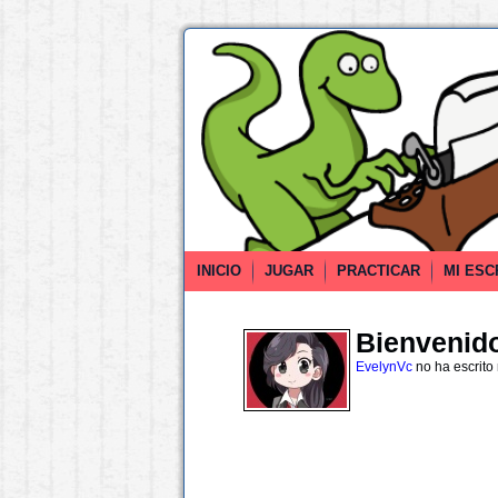
INICIO
JUGAR
PRACTICAR
MI ESC
Bienvenido 
EvelynVc
no ha escrito