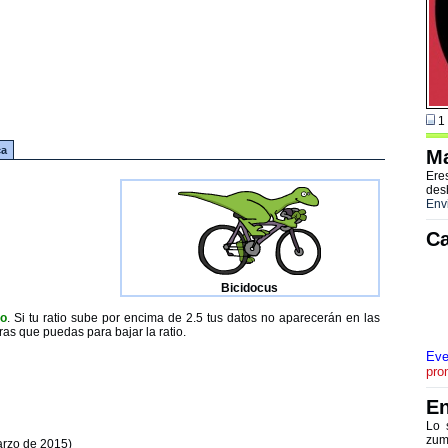
1 
ca
Ma
Ere
des
Env
Ca
Bicidocus
to
. Si tu ratio sube por encima de 2.5 tus datos no aparecerán en las
ras que puedas para bajar la ratio.
Eve
pro
En
Lo 
zum
arzo de 2015)