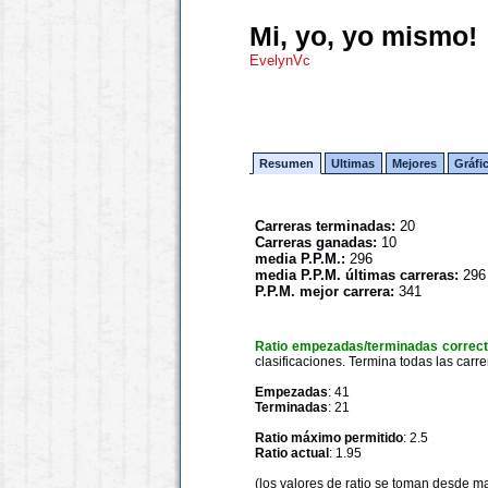
Mi, yo, yo mismo!
EvelynVc
Resumen
Ultimas
Mejores
Gráfi
Carreras terminadas:
20
Carreras ganadas:
10
media P.P.M.:
296
media P.P.M. últimas carreras:
296
P.P.M. mejor carrera:
341
Ratio empezadas/terminadas correc
clasificaciones. Termina todas las carre
Empezadas
: 41
Terminadas
: 21
Ratio máximo permitido
: 2.5
Ratio actual
: 1.95
(los valores de ratio se toman desde m