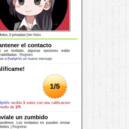
fotos, 0 privadas |
Ver fotos
ntener el contacto
s un invitado, algunas opciones están
habilitadas
·
Registro
iar a
EvelynVc
un nuevo mensaje
lifícame!
1/5
lynVc
recibio
1
votos con una calificacion
medio de
1/5
víale un zumbido
sentimos. Los invitados no pueden enviar
bidos. |
Registrar