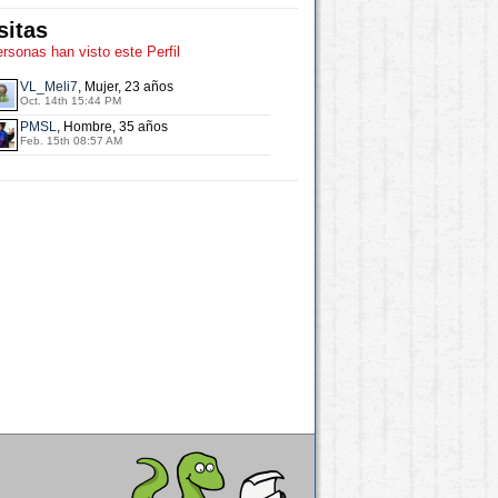
sitas
ersonas han visto este Perfil
VL_Meli7
, Mujer, 23 años
Oct. 14th 15:44 PM
PMSL
, Hombre, 35 años
Feb. 15th 08:57 AM