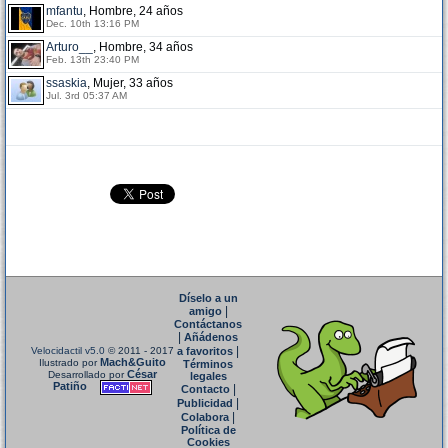
mfantu
, Hombre, 24 años
Dec. 10th 13:16 PM
Arturo__
, Hombre, 34 años
Feb. 13th 23:40 PM
ssaskia
, Mujer, 33 años
Jul. 3rd 05:37 AM
Díselo a un
|
amigo
Contáctanos
|
Añádenos
|
Velocidactil v5.0
© 2011 - 2017
a favoritos
Mach&Guito
Ilustrado por
Términos
César
Desarrollado por
legales
Patiño
|
Contacto
|
Publicidad
|
Colabora
Política de
Cookies