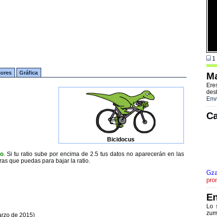
1 
jores
Gráfica
Ma
Ere
des
Env
Ca
Bicidocus
to
. Si tu ratio sube por encima de 2.5 tus datos no aparecerán en las
ras que puedas para bajar la ratio.
Gza
pro
En
Lo 
zum
arzo de 2015)