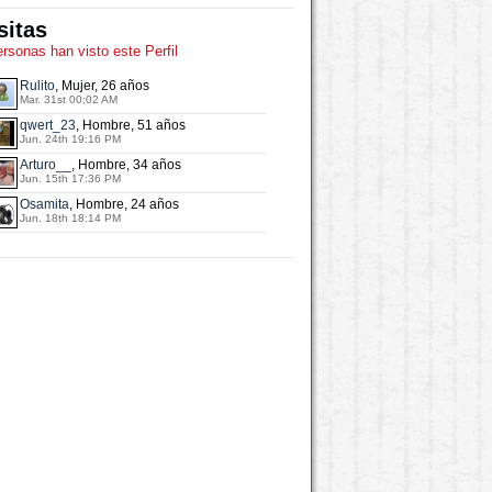
sitas
ersonas han visto este Perfil
Rulito
, Mujer, 26 años
Mar. 31st 00:02 AM
qwert_23
, Hombre, 51 años
Jun. 24th 19:16 PM
Arturo__
, Hombre, 34 años
Jun. 15th 17:36 PM
Osamita
, Hombre, 24 años
Jun. 18th 18:14 PM