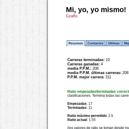
Mi, yo, yo mismo!
Gzalfix
Resumen
Contactos
Ultimas
Me
Carreras terminadas:
10
Carreras ganadas:
4
media P.P.M.:
208
media P.P.M. últimas carreras:
208
P.P.M. mejor carrera:
311
Ratio empezadas/terminadas correc
clasificaciones. Termina todas las carre
Empezadas
: 17
Terminadas
: 11
Ratio máximo permitido
: 2.5
Ratio actual
: 1.55
(los valores de ratio se toman desde m