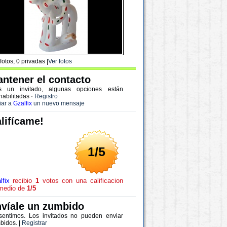
fotos, 0 privadas |
Ver fotos
ntener el contacto
s un invitado, algunas opciones están
habilitadas
·
Registro
iar a
Gzalfix
un nuevo mensaje
lifícame!
1/5
lfix
recibio
1
votos con una calificacion
medio de
1/5
víale un zumbido
sentimos. Los invitados no pueden enviar
bidos. |
Registrar