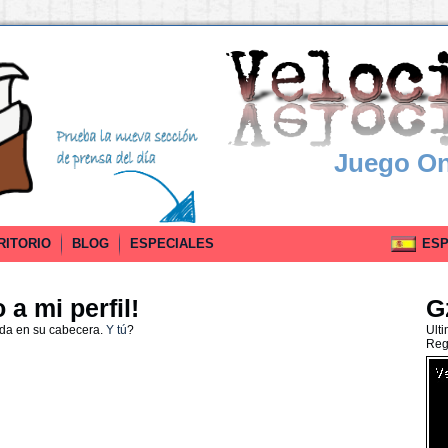
Juego On
RITORIO
BLOG
ESPECIALES
ESPA
a mi perfil!
G
ada en su cabecera.
Y tú
?
Ult
Reg