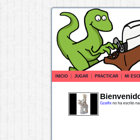
INICIO
JUGAR
PRACTICAR
MI ESC
Bienvenido 
Gzalfix
no ha escrito n