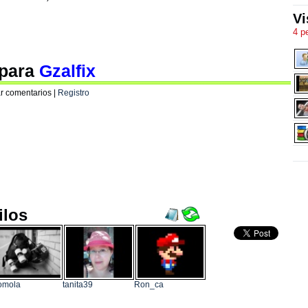
Vi
4 p
 para
Gzalfix
r comentarios |
Registro
ilos
omola
tanita39
Ron_ca