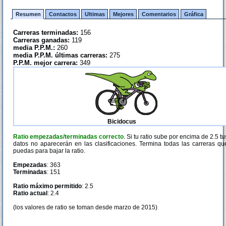
Resumen
Contactos
Ultimas
Mejores
Comentarios
Gráfica
Carreras terminadas:
156
Carreras ganadas:
119
media P.P.M.:
260
media P.P.M. últimas carreras:
275
P.P.M. mejor carrera:
349
Bicidocus
Ratio empezadas/terminadas correcto
. Si tu ratio sube por encima de 2.5 tu
datos no aparecerán en las clasificaciones. Termina todas las carreras qu
puedas para bajar la ratio.
Empezadas
: 363
Terminadas
: 151
Ratio máximo permitido
: 2.5
Ratio actual
: 2.4
(los valores de ratio se toman desde marzo de 2015)