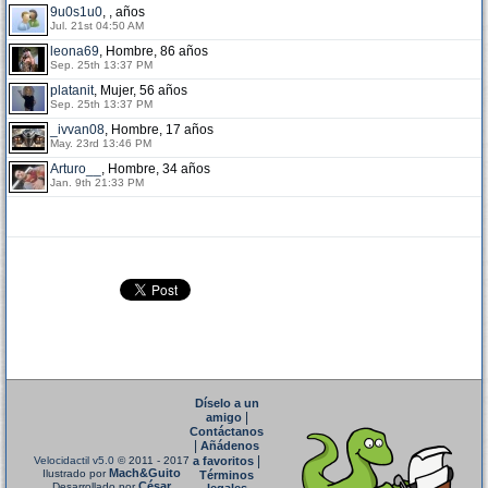
9u0s1u0
, , años
Jul. 21st 04:50 AM
leona69
, Hombre, 86 años
Sep. 25th 13:37 PM
platanit
, Mujer, 56 años
Sep. 25th 13:37 PM
_ivvan08
, Hombre, 17 años
May. 23rd 13:46 PM
Arturo__
, Hombre, 34 años
Jan. 9th 21:33 PM
Díselo a un
|
amigo
Contáctanos
|
Añádenos
|
Velocidactil v5.0
© 2011 - 2017
a favoritos
Mach&Guito
Ilustrado por
Términos
César
Desarrollado por