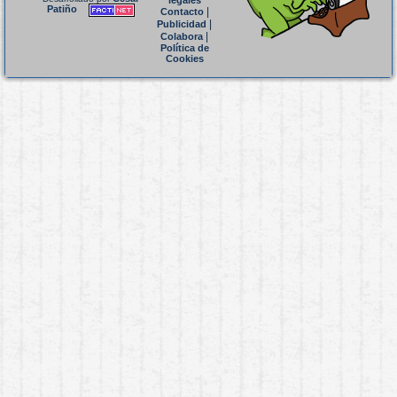
legales
Patiño
|
Contacto
|
Publicidad
|
Colabora
Política de
Cookies