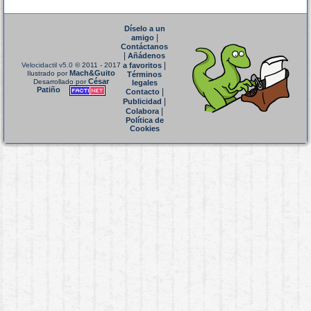
Díselo a un
|
amigo
Contáctanos
|
Añádenos
|
Velocidactil v5.0
© 2011 - 2017
a favoritos
Mach&Guito
Ilustrado por
Términos
César
Desarrollado por
legales
Patiño
|
Contacto
|
Publicidad
|
Colabora
Política de
Cookies