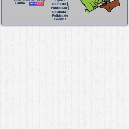
legales
Patiño
|
Contacto
|
Publicidad
|
Colabora
Política de
Cookies