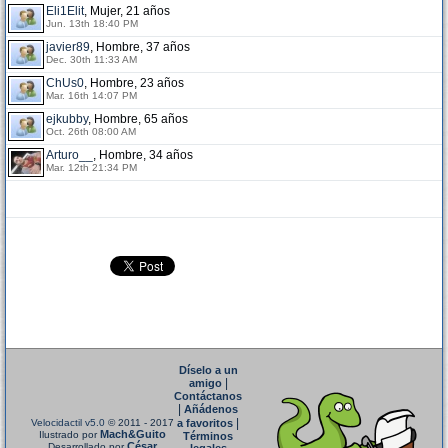
Eli1Elit
, Mujer, 21 años
Jun. 13th 18:40 PM
javier89
, Hombre, 37 años
Dec. 30th 11:33 AM
ChUs0
, Hombre, 23 años
Mar. 16th 14:07 PM
ejkubby
, Hombre, 65 años
Oct. 26th 08:00 AM
Arturo__
, Hombre, 34 años
Mar. 12th 21:34 PM
Díselo a un
|
amigo
Contáctanos
|
Añádenos
|
Velocidactil v5.0
© 2011 - 2017
a favoritos
Mach&Guito
Ilustrado por
Términos
César
Desarrollado por