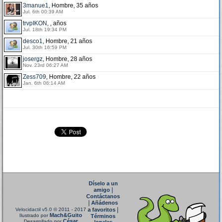
3manue1
, Hombre, 35 años
Jul. 6th 00:39 AM
trvpIKON
, , años
Jul. 18th 19:34 PM
desco1
, Hombre, 21 años
Jul. 30th 16:59 PM
josergz
, Hombre, 28 años
Nov. 23rd 06:27 AM
Zess709
, Hombre, 22 años
Jan. 6th 06:14 AM
Díselo a un
|
amigo
Contáctanos
|
Añádenos
|
Velocidactil v5.0
© 2011 - 2017
a favoritos
Mach&Guito
Ilustrado por
Términos
César
Desarrollado por