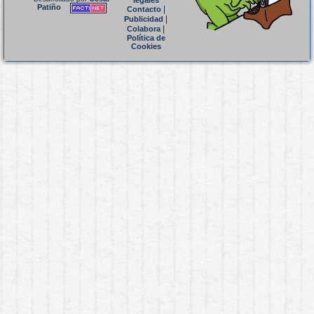
legales
Patiño
|
Contacto
|
Publicidad
|
Colabora
Política de
Cookies