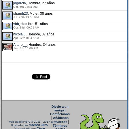
jdgarcia
, Hombre, 27 años
Oct. 6th 03:41 AM
shandi23
, Mujer, 38 años
Jul. 27th 19:56 PM
vbb
, Hombre, 51 años
Oct. 28th 09:21 AM
nicolai8
, Hombre, 37 años
Apr. 12th 01:47 AM
Arturo__
, Hombre, 34 años
Jan. 6th 15:06 PM
Díselo a un
|
amigo
Contáctanos
|
Añádenos
|
Velocidactil v5.0
© 2011 - 2017
a favoritos
Mach&Guito
Ilustrado por
Términos
César
Desarrollado por