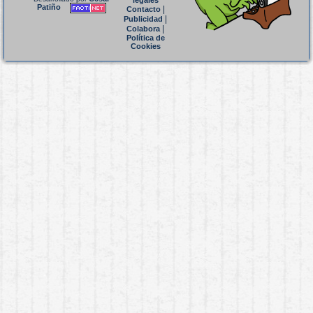
legales
Patiño
|
Contacto
|
Publicidad
|
Colabora
Política de
Cookies