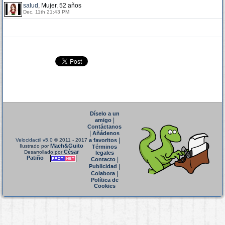
salud
, Mujer, 52 años
Dec. 11th 21:43 PM
Díselo a un
|
amigo
Contáctanos
|
Añádenos
|
Velocidactil v5.0
© 2011 - 2017
a favoritos
Mach&Guito
Ilustrado por
Términos
César
Desarrollado por
legales
Patiño
|
Contacto
|
Publicidad
|
Colabora
Política de
Cookies