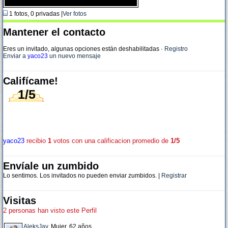
1 fotos, 0 privadas |
Ver fotos
Mantener el contacto
Eres un invitado, algunas opciones están deshabilitadas
·
Registro
Enviar a
yaco23
un nuevo mensaje
Califícame!
1/5
yaco23
recibio
1
votos con una calificacion promedio de
1/5
Envíale un zumbido
Lo sentimos. Los invitados no pueden enviar zumbidos. |
Registrar
Visitas
2 personas han visto este Perfil
AleksJav
, Mujer, 62 años