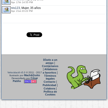
Apr. 17th 14:55 PM
nis123
, Mujer, 35 años
Apr. 21st 23:22 PM
Díselo a un
|
amigo
Contáctanos
|
Añádenos
|
Velocidactil v5.0
© 2011 - 2017
a favoritos
Mach&Guito
Ilustrado por
Términos
César
Desarrollado por
legales
Patiño
|
Contacto
|
Publicidad
|
Colabora
Política de
Cookies