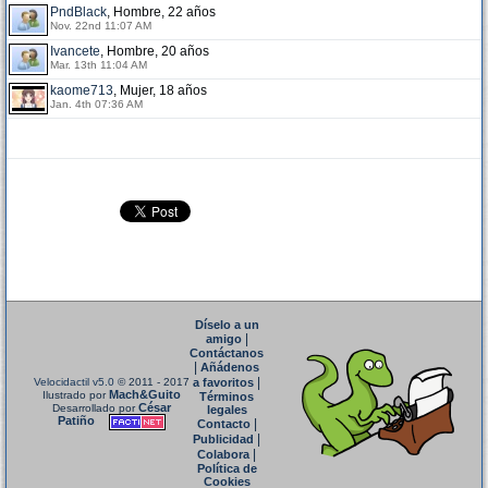
PndBlack
, Hombre, 22 años
Nov. 22nd 11:07 AM
Ivancete
, Hombre, 20 años
Mar. 13th 11:04 AM
kaome713
, Mujer, 18 años
Jan. 4th 07:36 AM
Díselo a un
|
amigo
Contáctanos
|
Añádenos
|
Velocidactil v5.0
© 2011 - 2017
a favoritos
Mach&Guito
Ilustrado por
Términos
César
Desarrollado por
legales
Patiño
|
Contacto
|
Publicidad
|
Colabora
Política de
Cookies