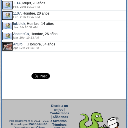
1114
, Mujer, 20 años
Feb. 28th 19:10 PM
1107
, Hombre, 20 años
Feb. 28th 19:47 PM
lukiblok
, Hombre, 14 años
Jan. 8th 10:32 AM
AndresCo
, Hombre, 26 años
Mar. 26th 10:23 AM
Arturo__
, Hombre, 34 años
Apr. 17th 21:14 PM
Díselo a un
|
amigo
Contáctanos
|
Añádenos
|
Velocidactil v5.0
© 2011 - 2017
a favoritos
Mach&Guito
Ilustrado por
Términos
César
Desarrollado por