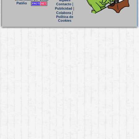
legales
Patiño
|
Contacto
|
Publicidad
|
Colabora
Política de
Cookies