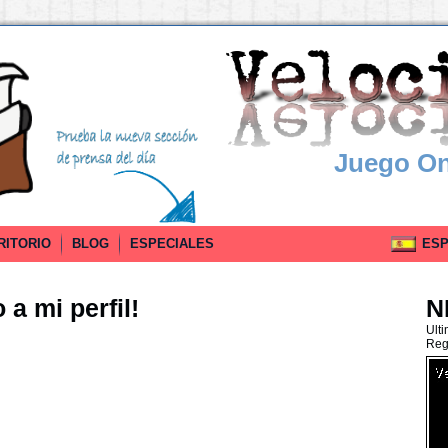
Juego On
RITORIO
BLOG
ESPECIALES
ESPA
a mi perfil!
N
Ult
Reg