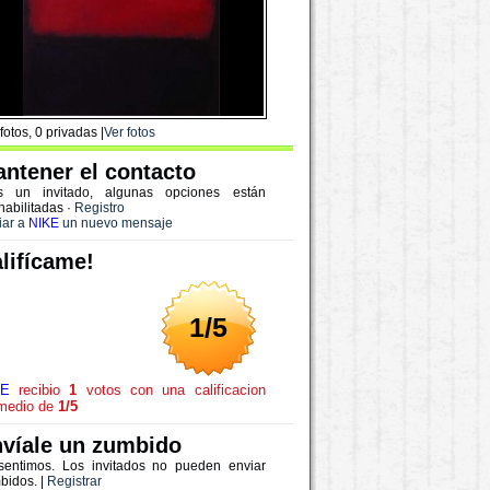
fotos, 0 privadas |
Ver fotos
ntener el contacto
s un invitado, algunas opciones están
habilitadas
·
Registro
iar a
NIKE
un nuevo mensaje
lifícame!
1/5
KE
recibio
1
votos con una calificacion
medio de
1/5
víale un zumbido
sentimos. Los invitados no pueden enviar
bidos. |
Registrar