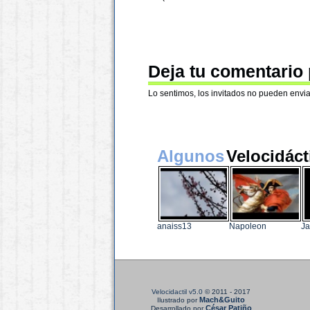
Deja tu comentario
Lo sentimos, los invitados no pueden envia
Algunos
Velocidáct
anaiss13
Napoleon
Ja
Velocidactil v5.0
© 2011 - 2017
Mach&Guito
Ilustrado por
César Patiño
Desarrollado por