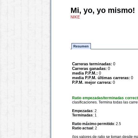
Mi, yo, yo mismo!
NIKE
Resumen
Carreras terminadas:
0
Carreras ganadas:
0
media P.P.M.:
0
media P.P.M. últimas carreras:
0
P.P.M. mejor carrera:
0
Ratio empezadas/terminadas correc
clasificaciones. Termina todas las carre
Empezadas
: 2
Terminadas
: 1
Ratio máximo permitido
: 2.5
Ratio actual
: 2
(los valores de ratio se toman desde m