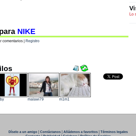
Vi
Lo 
 para
NIKE
r comentarios |
Registro
ilos
by
malawi79
m1m1
|
|
|
Díselo a un amigo
Contáctanos
Añádenos a favoritos
Términos legales