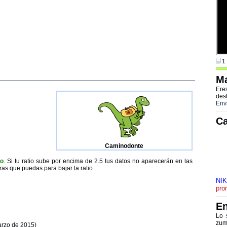
1 
Ma
Ere
des
Env
Ca
Caminodonte
to
. Si tu ratio sube por encima de 2.5 tus datos no aparecerán en las
ras que puedas para bajar la ratio.
NI
pro
En
Lo 
zum
arzo de 2015)