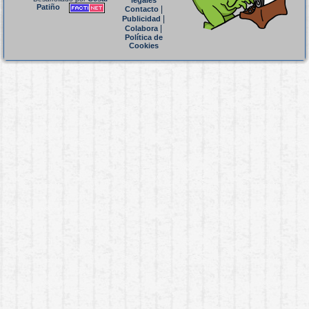
legales
Patiño
|
Contacto
|
Publicidad
|
Colabora
Política de
Cookies