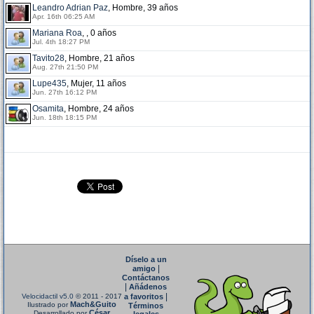
Leandro Adrian Paz
, Hombre, 39 años
Apr. 16th 06:25 AM
Mariana Roa
, , 0 años
Jul. 4th 18:27 PM
Tavito28
, Hombre, 21 años
Aug. 27th 21:50 PM
Lupe435
, Mujer, 11 años
Jun. 27th 16:12 PM
Osamita
, Hombre, 24 años
Jun. 18th 18:15 PM
Díselo a un
|
amigo
Contáctanos
|
Añádenos
|
Velocidactil v5.0
© 2011 - 2017
a favoritos
Mach&Guito
Ilustrado por
Términos
César
Desarrollado por