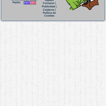
legales
Patiño
|
Contacto
|
Publicidad
|
Colabora
Política de
Cookies