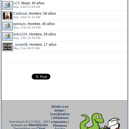
LCF
, Mujer, 40 años
Sep. 23rd 01:09 AM
Castozar
, Hombre, 56 años
Sep. 23rd 01:15 AM
ppmazo
, Hombre, 40 años
Sep. 27th 22:16 PM
bob1224
, Hombre, 29 años
Aug. 10th 15:39 PM
_ivvan08
, Hombre, 17 años
May. 21st 09:15 AM
Díselo a un
|
amigo
Contáctanos
|
Añádenos
|
Velocidactil v5.0
© 2011 - 2017
a favoritos
Mach&Guito
Ilustrado por
Términos
César
Desarrollado por