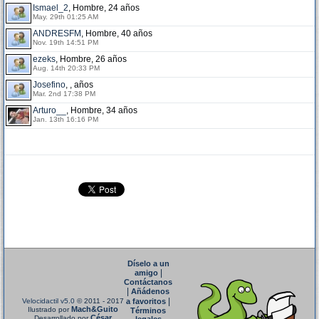
Ismael_2
, Hombre, 24 años
May. 29th 01:25 AM
ANDRESFM
, Hombre, 40 años
Nov. 19th 14:51 PM
ezeks
, Hombre, 26 años
Aug. 14th 20:33 PM
Josefino
, , años
Mar. 2nd 17:38 PM
Arturo__
, Hombre, 34 años
Jan. 13th 16:16 PM
Díselo a un
|
amigo
Contáctanos
|
Añádenos
|
Velocidactil v5.0
© 2011 - 2017
a favoritos
Mach&Guito
Ilustrado por
Términos
César
Desarrollado por