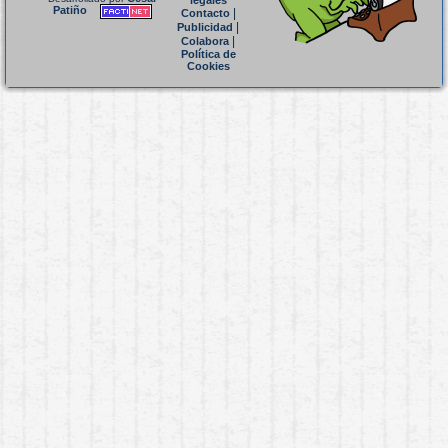
legales
Patiño
|
Contacto
|
Publicidad
|
Colabora
Política de
Cookies