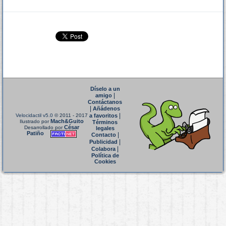
Díselo a un
|
amigo
Contáctanos
|
Añádenos
|
Velocidactil v5.0
© 2011 - 2017
a favoritos
Mach&Guito
Ilustrado por
Términos
César
Desarrollado por
legales
Patiño
|
Contacto
|
Publicidad
|
Colabora
Política de
Cookies