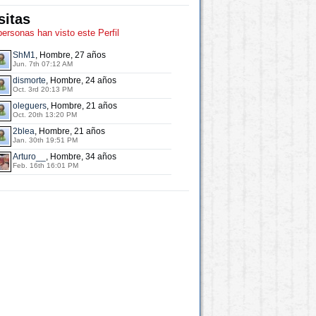
sitas
personas han visto este Perfil
ShM1
, Hombre, 27 años
Jun. 7th 07:12 AM
dismorte
, Hombre, 24 años
Oct. 3rd 20:13 PM
oleguers
, Hombre, 21 años
Oct. 20th 13:20 PM
2blea
, Hombre, 21 años
Jan. 30th 19:51 PM
Arturo__
, Hombre, 34 años
Feb. 16th 16:01 PM