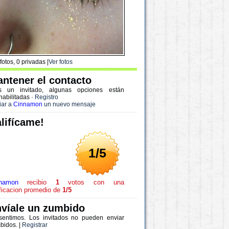
fotos, 0 privadas |
Ver fotos
ntener el contacto
s un invitado, algunas opciones están
habilitadas
·
Registro
iar a
Cinnamon
un nuevo mensaje
lifícame!
1/5
namon
recibio
1
votos con una
ificacion promedio de
1/5
víale un zumbido
sentimos. Los invitados no pueden enviar
bidos. |
Registrar