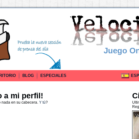
Juego On
RITORIO
BLOG
ESPECIALES
ESPA
a mi perfil!
C
o nada en su cabecera.
Y tú
?
Ult
Reg