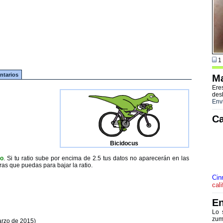
1 
tarios
Ma
Ere
des
Env
Ca
Bicidocus
to
. Si tu ratio sube por encima de 2.5 tus datos no aparecerán en las
ras que puedas para bajar la ratio.
Cin
cal
En
Lo 
zum
arzo de 2015)