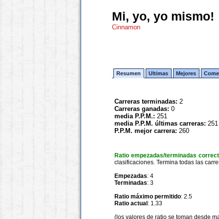
Mi, yo, yo mismo!
Cinnamon
Resumen
Ultimas
Mejores
Comen
Carreras terminadas:
2
Carreras ganadas:
0
media P.P.M.:
251
media P.P.M. últimas carreras:
251
P.P.M. mejor carrera:
260
Ratio empezadas/terminadas correc
clasificaciones. Termina todas las carre
Empezadas
: 4
Terminadas
: 3
Ratio máximo permitido
: 2.5
Ratio actual
: 1.33
(los valores de ratio se toman desde m