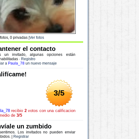
fotos, 0 privadas |
Ver fotos
ntener el contacto
s un invitado, algunas opciones están
habilitadas
·
Registro
iar a
Paula_78
un nuevo mensaje
lifícame!
3/5
la_78
recibio
2
votos con una calificacion
medio de
3/5
víale un zumbido
sentimos. Los invitados no pueden enviar
bidos. |
Registrar