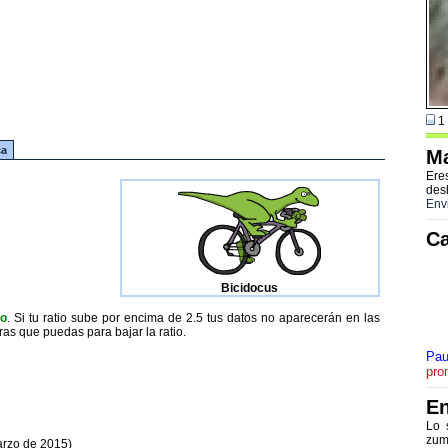
1 
ca
Ma
Ere
des
Env
Ca
Bicidocus
to
. Si tu ratio sube por encima de 2.5 tus datos no aparecerán en las
ras que puedas para bajar la ratio.
Pau
pro
En
Lo 
zum
arzo de 2015)