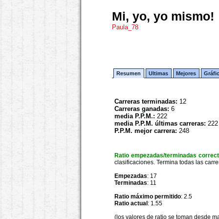
Mi, yo, yo mismo!
Paula_78
Resumen
Ultimas
Mejores
Gráfi
Carreras terminadas:
12
Carreras ganadas:
6
media P.P.M.:
222
media P.P.M. últimas carreras:
222
P.P.M. mejor carrera:
248
Ratio empezadas/terminadas correc
clasificaciones. Termina todas las carre
Empezadas
: 17
Terminadas
: 11
Ratio máximo permitido
: 2.5
Ratio actual
: 1.55
(los valores de ratio se toman desde m