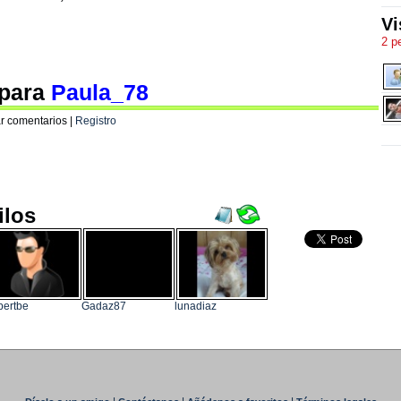
Vi
2 p
 para
Paula_78
r comentarios |
Registro
ilos
bertbe
Gadaz87
lunadiaz