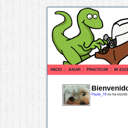
INICIO
JUGAR
PRACTICAR
MI ESC
Bienvenido 
Paula_78
no ha escrito