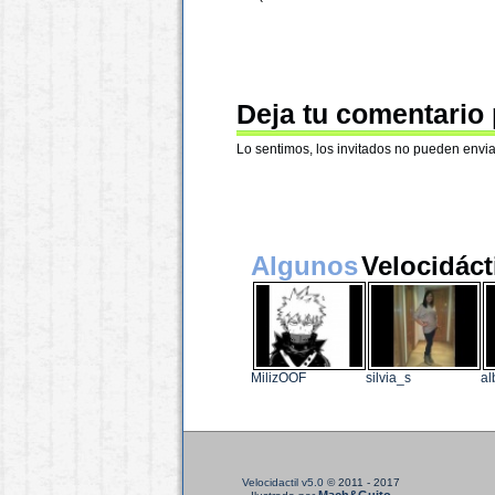
Deja tu comentario
Lo sentimos, los invitados no pueden envia
Algunos
Velocidáct
MilizOOF
silvia_s
al
Velocidactil v5.0
© 2011 - 2017