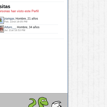
sitas
ersonas han visto este Perfil
jramgar
, Hombre, 21 años
Feb. 22nd 19:05 PM
Arturo__
, Hombre, 34 años
Jul. 21st 16:53 PM