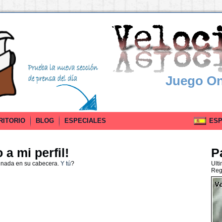
Juego On
RITORIO
BLOG
ESPECIALES
ESPA
a mi perfil!
P
 nada en su cabecera.
Y tú
?
Ult
Reg